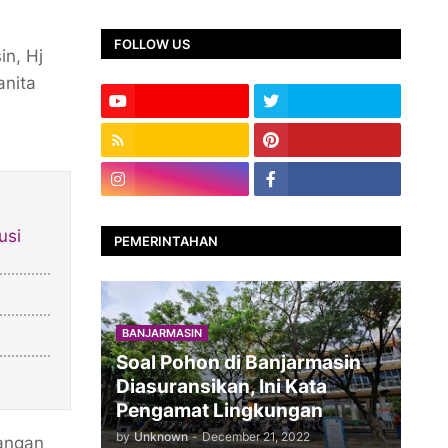
FOLLOW US
in, Hj
anita
usi
PEMERINTAHAN
BANJARMASIN
Soal Pohon di Banjarmasin
Diasuransikan, Ini Kata
Pengamat Lingkungan
by
Unknown
-
December 21, 2022
rangan