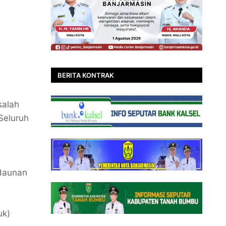
BERITA KONTRAK
salah
Seluruh
edaunan
uk)