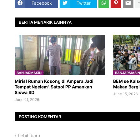
Facebook
Twitter
BERITA MENARIK LAINNYA
BANJARMASIN
BANJARMASIN
​Miris! Rumah Kosong di Ampera Jadi
BEM se Kals
Tempat Ngelem', Satpol PP Amankan
Makan Bergi
Siswa SD
June 15, 2026
June 21, 2026
POSTING KOMENTAR
Lebih baru