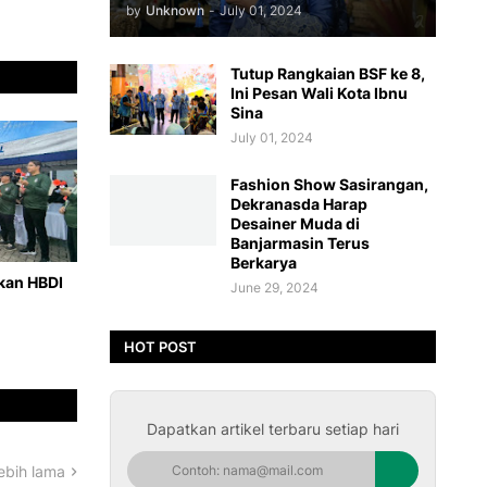
by
Unknown
-
July 01, 2024
Tutup Rangkaian BSF ke 8,
Ini Pesan Wali Kota Ibnu
Sina
July 01, 2024
Fashion Show Sasirangan,
Dekranasda Harap
Desainer Muda di
Banjarmasin Terus
Berkarya
hkan HBDI
June 29, 2024
HOT POST
Dapatkan artikel terbaru setiap hari
ebih lama