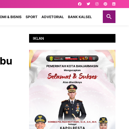
MI & BISNIS
SPORT
ADVETORIAL
BANK KALSEL
IKLAN
ibu