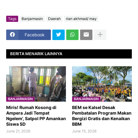
Tags
Banjarmasin
Daerah
rian akhmad/ may
Facebook
BERITA MENARIK LAINNYA
BANJARMASIN
BANJARMASIN
​Miris! Rumah Kosong di
BEM se Kalsel Desak
Ampera Jadi Tempat
Pembatalan Program Makan
Ngelem', Satpol PP Amankan
Bergizi Gratis dan Kenaikan
Siswa SD
BBM
June 21, 2026
June 15, 2026