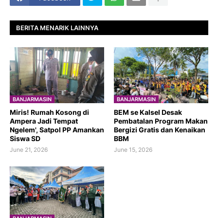
BERITA MENARIK LAINNYA
BANJARMASIN
BANJARMASIN
​Miris! Rumah Kosong di
BEM se Kalsel Desak
Ampera Jadi Tempat
Pembatalan Program Makan
Ngelem', Satpol PP Amankan
Bergizi Gratis dan Kenaikan
Siswa SD
BBM
June 21, 2026
June 15, 2026