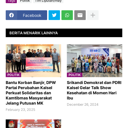
Tags
Politik
Tim Liputan/may
Facebook
BERITA MENARIK LAINNYA
POLITIK
POLITIK
Bantu Korban Banjir, DPW
Srikandi Demokrat dan PDRI
Partai Perubahan Kalsel
Kalsel Gelar Talk Show
Perkuat Solidaritas dan
Kesehatan di Momen Hari
Kamtibmas Masyarakat
Ibu
Jelang Putusan MK
December 26, 2024
February 23, 2025