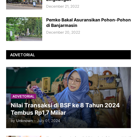
December 21, 2022
Pemko Bakal Asuransikan Pohon-Pohon
di Banjarmasin
December 20, 2022
ADVETORIAL
ADVETORIAL
Nilai Transaksi di BSF ke 8 Tahun 2024
Tembus Rp1,7 Miliar
by
Unknown
-
July 01, 2024