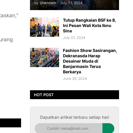
by
Unknown
-
July 01, 2024
taskan,"
Tutup Rangkaian BSF ke 8,
Ini Pesan Wali Kota Ibnu
Sina
July 01, 2024
kurang
Fashion Show Sasirangan,
Dekranasda Harap
Desainer Muda di
Banjarmasin Terus
Berkarya
June 29, 2024
HOT POST
Dapatkan artikel terbaru setiap hari