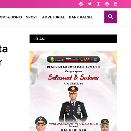
MI & BISNIS
SPORT
ADVETORIAL
BANK KALSEL
IKLAN
ta
r