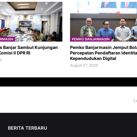
RMASIN
PEMKO BANJARMASIN
s Banjar Sambut Kunjungan
Pemko Banjarmasin Jemput Bol
omisi II DPR RI
Percepatan Pendaftaran Identit
Kependudukan Digital
6
August 07, 2026
L
BERITA TERBARU