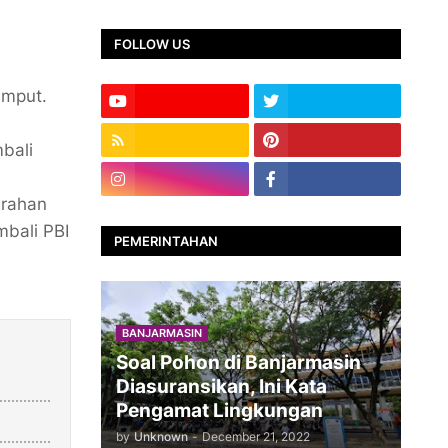
FOLLOW US
umput.
bali
urahan
mbali PBI
PEMERINTAHAN
BANJARMASIN
Soal Pohon di Banjarmasin
Diasuransikan, Ini Kata
Pengamat Lingkungan
by
Unknown
-
December 21, 2022