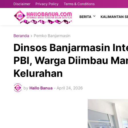
Disclaimer
Privacy Policy
Terms & Conditions
BERITA
KALIMANTAN S
Beranda
Pemko Banjarmasin
Dinsos Banjarmasin In
PBI, Warga Diimbau Ma
Kelurahan
by
Hallo Banua
-
April 24, 2026