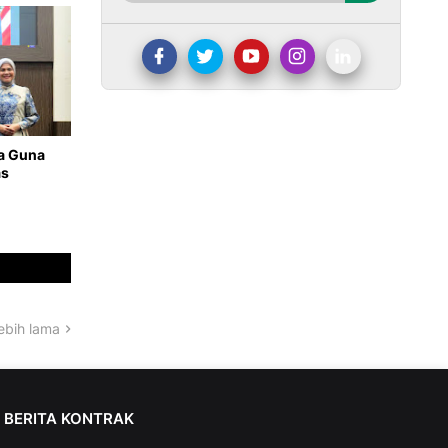
a Guna
as
ebih lama
BERITA KONTRAK