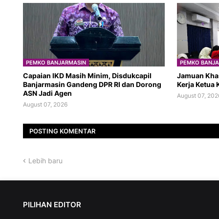
PEMKO BANJARMASIN
PEMKO BANJA
Capaian IKD Masih Minim, Disdukcapil
Jamuan Kha
Banjarmasin Gandeng DPR RI dan Dorong
Kerja Ketua K
ASN Jadi Agen
August 07, 202
August 07, 2026
POSTING KOMENTAR
Lebih baru
PILIHAN EDITOR