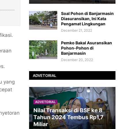
Soal Pohon di Banjarmasin
Diasuransikan, Ini Kata
Pengamat Lingkungan
December 21, 2022
ikasi.
Pemko Bakal Asuransikan
Pohon-Pohon di
eraan
Banjarmasin
December 20, 2022
s.
ADVETORIAL
tu yang
cepat
ADVETORIAL
Nilai Transaksi di BSF ke 8
nyetoran
Tahun 2024 Tembus Rp1,7
Miliar